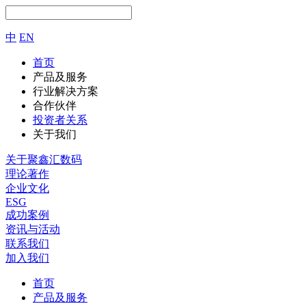
中
EN
首页
产品及服务
行业解决方案
合作伙伴
投资者关系
关于我们
关于聚鑫汇数码
理论著作
企业文化
ESG
成功案例
资讯与活动
联系我们
加入我们
首页
产品及服务