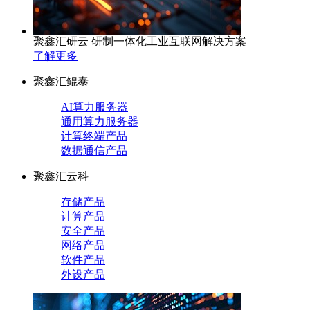
聚鑫汇研云 研制一体化工业互联网解决方案
了解更多
聚鑫汇鲲泰
AI算力服务器
通用算力服务器
计算终端产品
数据通信产品
聚鑫汇云科
存储产品
计算产品
安全产品
网络产品
软件产品
外设产品