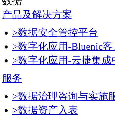
数据
产品及解决方案
>数据安全管控平台
>数字化应用-Blueni
>数字化应用-云捷集成
服务
>数据治理咨询与实施
>数据资产入表