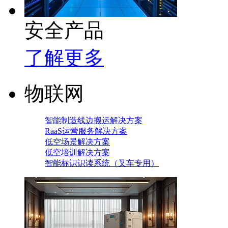
安全产品
了解更多
物联网
智能制造线边搬运解决方案
RaaS运营服务解决方案
低空场景解决方案
低空培训解决方案
智能标识识读系统（叉车专用）