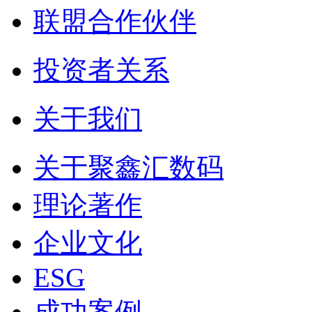
联盟合作伙伴
投资者关系
关于我们
关于聚鑫汇数码
理论著作
企业文化
ESG
成功案例