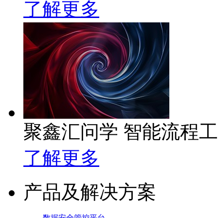
了解更多
聚鑫汇问学 智能流程
了解更多
产品及解决方案
数据安全管控平台