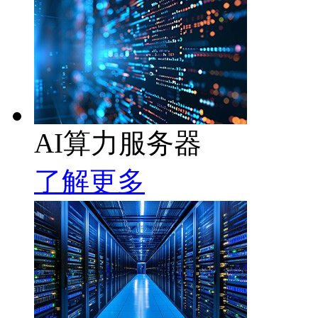
AI算力服务器
了解更多