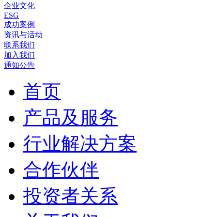
企业文化
ESG
成功案例
资讯与活动
联系我们
加入我们
通知公告
首页
产品及服务
行业解决方案
合作伙伴
投资者关系