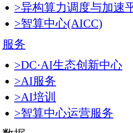
>异构算力调度与加速
>智算中心(AICC)
服务
>DC·AI生态创新中心
>AI服务
>AI培训
>智算中心运营服务