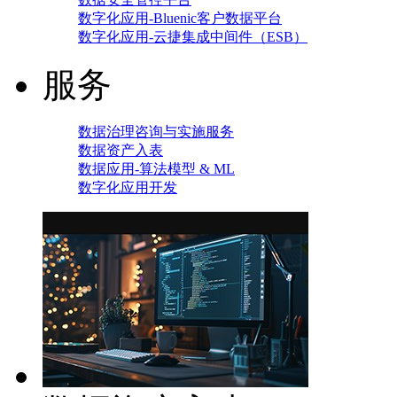
数字化应用-Bluenic客户数据平台
数字化应用-云捷集成中间件（ESB）
服务
数据治理咨询与实施服务
数据资产入表
数据应用-算法模型 & ML
数字化应用开发