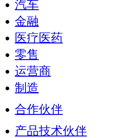
汽车
金融
医疗医药
零售
运营商
制造
合作伙伴
产品技术伙伴