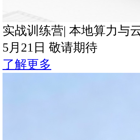
实战训练营| 本地算力与云端T
5月21日 敬请期待
了解更多