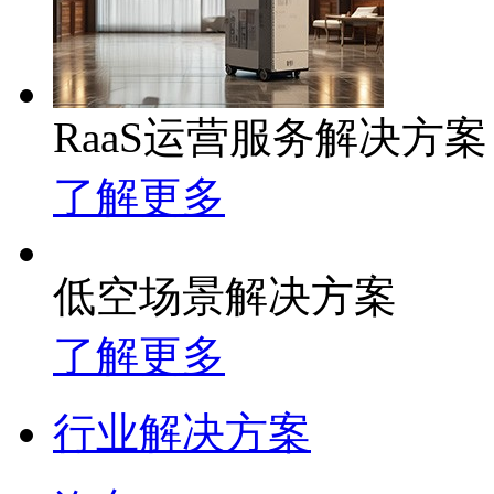
RaaS运营服务解决方案
了解更多
低空场景解决方案
了解更多
行业解决方案